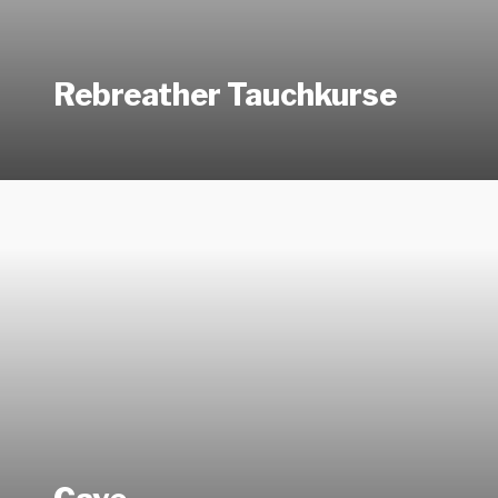
Rebreather Tauchkurse
Learn
more