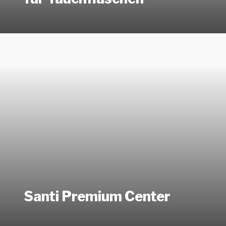
Learn
more
Santi Premium Center