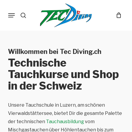
Skip
Menu
to
search
main
content
Willkommen bei Tec Diving.ch
Technische
Tauchkurse und Shop
in der Schweiz
Unsere Tauchschule in Luzern, am schönen
Vierwaldstättersee, bietet Dir die gesamte Palette
der technischen
Tauchausbildung
vom
Mischgastauchen über Höhlentauchen bis zum