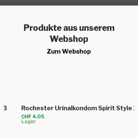
Produkte aus unserem
Webshop
Zum Webshop
Dieses
Ausführung wählen
Rochester Urinalkondom Spirit Style 1
Produkt
CHF
4.05
weist
Lager
mehrere
Varianten