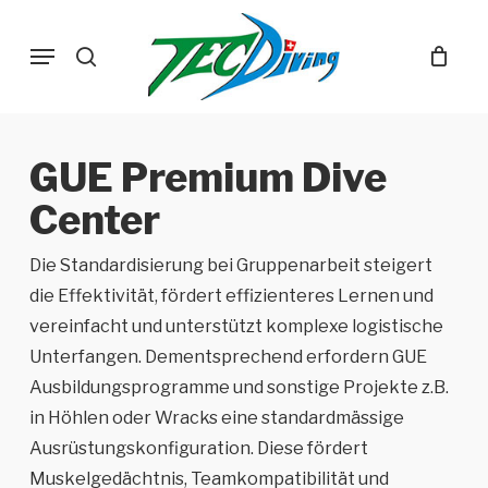
Skip
Menu
to
search
main
content
GUE Premium Dive
Center
Die Standardisierung bei Gruppenarbeit steigert
die Effektivität, fördert effizienteres Lernen und
vereinfacht und unterstützt komplexe logistische
Unterfangen. Dementsprechend erfordern GUE
Ausbildungsprogramme und sonstige Projekte z.B.
in Höhlen oder Wracks eine standardmässige
Ausrüstungskonfiguration. Diese fördert
Muskelgedächtnis, Teamkompatibilität und