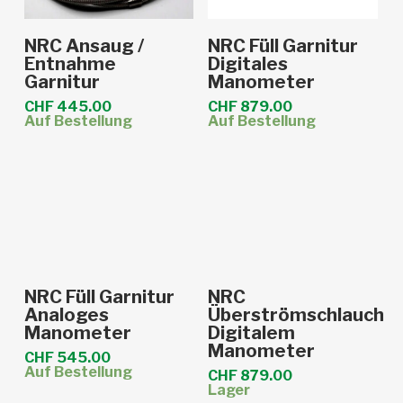
In den Warenkorb
In den Warenkorb
NRC Ansaug /
NRC Füll Garnitur
Entnahme
Digitales
Garnitur
Manometer
CHF
445.00
CHF
879.00
Auf Bestellung
Auf Bestellung
In den Warenkorb
In den Warenkorb
NRC Füll Garnitur
NRC
Analoges
Überströmschlauch
Manometer
Digitalem
Manometer
CHF
545.00
Auf Bestellung
CHF
879.00
Lager