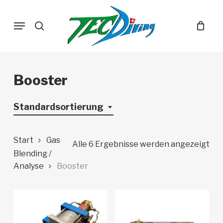
Skip
Menu
to
search
main
content
Booster
Standardsortierung
Start
Gas
Alle 6 Ergebnisse werden angezeigt
Blending /
Analyse
Booster