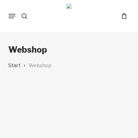
Skip
Menu
to
search
main
content
Webshop
Start
Webshop