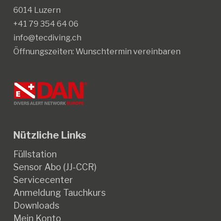
gewählt
6014 Luzern
werden
+41 79 354 64 06
info@tecdiving.ch
Öffnungszeiten:
Wunschtermin vereinbaren
Nützliche Links
Füllstation
Sensor Abo (JJ-CCR)
Servicecenter
Anmeldung Tauchkurs
Downloads
Mein Konto