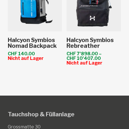
Dieses
Ausführung
Weiterlesen
Halcyon Symbios
Halcyon Symbios
Produkt
wählen
Nomad Backpack
Rebreather
weist
CHF
140.00
CHF
7'898.00
–
Preisspanne
Nicht auf Lager
CHF
10'407.00
mehrere
CHF 7'898.
Nicht auf Lager
Varianten
bis
CHF 10'407
auf.
Die
Optionen
können
auf
Tauchshop & Füllanlage
der
Produktseite
Grossmatte 30