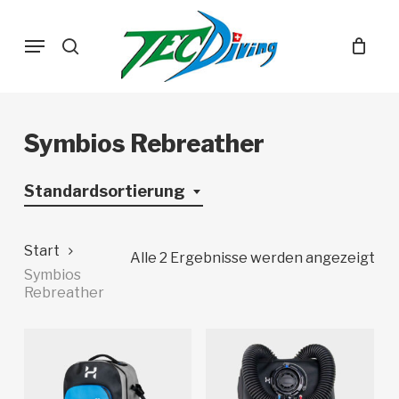
Skip
Menu
to
search
main
content
Symbios Rebreather
Standardsortierung
Start
Alle 2 Ergebnisse werden angezeigt
Symbios
Rebreather