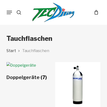
Skip
Menu
to
search
main
content
Tauchflaschen
Start
Tauchflaschen
Doppelgeräte
(7)