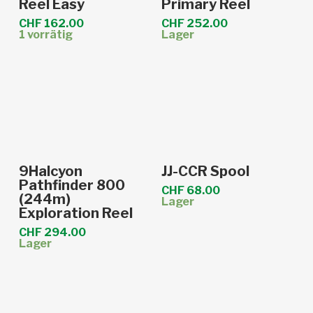
Reel Easy
Primary Reel
gewählt
CHF
162.00
CHF
252.00
werden
1 vorrätig
Lager
In den Warenkorb
In den Warenkorb
9Halcyon
JJ-CCR Spool
Pathfinder 800
CHF
68.00
(244m)
Lager
Exploration Reel
CHF
294.00
Lager