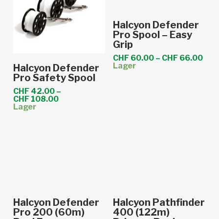
Dieses
Ausführung
Halcyon Defender
Produkt
wählen
Pro Spool – Easy
Grip
weist
mehrere
Pre
CHF
60.00
–
CHF
66.00
Dieses
Ausführung
CHF
Lager
Halcyon Defender
Varianten
bis
Produkt
wählen
Pro Safety Spool
CHF
auf.
weist
CHF
42.00
–
Die
Preisspanne:
CHF
108.00
mehrere
CHF 42.00
Lager
Optionen
Varianten
bis
CHF 108.00
können
auf.
auf
Die
der
Optionen
Produktseite
können
gewählt
auf
werden
der
In den Warenkorb
In den Warenkorb
Halcyon Defender
Halcyon Pathfinder
Produktseite
Pro 200 (60m)
400 (122m)