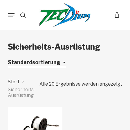
Skip
Menu
to
search
main
content
Sicherheits-Ausrüstung
Standardsortierung
Start
Alle 20 Ergebnisse werden angezeigt
Sicherheits-
Ausrüstung