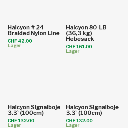
In den Warenkorb
In den Warenkorb
Halcyon # 24
Halcyon 80-LB
Braided Nylon Line
(36,3 kg)
Hebesack
CHF
42.00
Lager
CHF
161.00
Lager
In den Warenkorb
In den Warenkorb
Halcyon Signalboje
Halcyon Signalboje
3.3` (100cm)
3.3` (100cm)
CHF
132.00
CHF
132.00
Lager
Lager