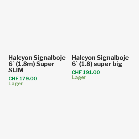
In den Warenkorb
In den Warenkorb
Halcyon Signalboje
Halcyon Signalboje
6` (1.8m) Super
6` (1.8) super big
SLIM
CHF
191.00
Lager
CHF
179.00
Lager