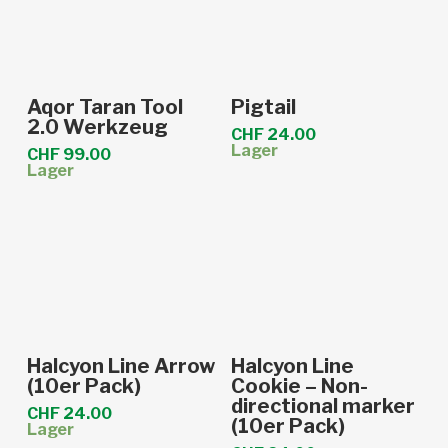
In den Warenkorb
In den Warenkorb
Aqor Taran Tool
Pigtail
2.0 Werkzeug
CHF
24.00
Lager
CHF
99.00
Lager
In den Warenkorb
In den Warenkorb
Halcyon Line Arrow
Halcyon Line
(10er Pack)
Cookie – Non-
directional marker
CHF
24.00
(10er Pack)
Lager