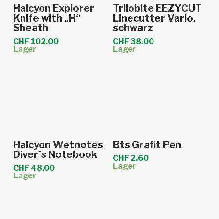
In den Warenkorb
In den Warenkorb
Halcyon Explorer
Trilobite EEZYCUT
Knife with „H“
Linecutter Vario,
Sheath
schwarz
CHF
102.00
CHF
38.00
Lager
Lager
In den Warenkorb
In den Warenkorb
Halcyon Wetnotes
Bts Grafit Pen
Diver´s Notebook
CHF
2.60
Lager
CHF
48.00
Lager