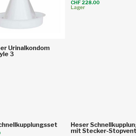
CHF
228.00
Lager
sführung wählen
er Urinalkondom
yle 3
Weiterlesen
In den Warenkor
chnellkupplungsset
Heser Schnellkupplu
mit Stecker-Stopvent
0