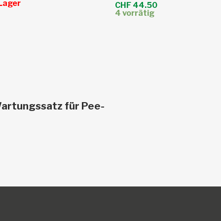
ite
 Lager
CHF
44.50
4 vorrätig
In den Warenkorb
artungssatz für Pee-