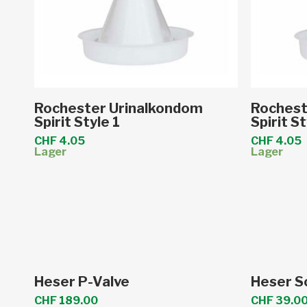
Dieses
Dieses
Ausführung wählen
Au
Rochester Urinalkondom
Rochest
Produkt
Produkt
Spirit Style 1
Spirit St
weist
weist
CHF
4.05
CHF
4.05
Lager
Lager
mehrere
mehrere
Varianten
Varianten
auf.
auf.
Die
Die
Optionen
Optionen
können
können
auf
auf
In den Warenkorb
Heser P-Valve
Heser S
der
der
CHF
189.00
CHF
39.0