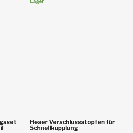
Lager
b
In den Warenkorb
ngsset
Heser Verschlussstopfen für
il
Schnellkupplung