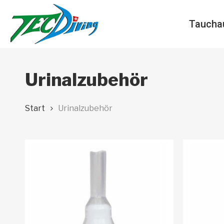
Skip
to
Taucha
main
content
Urinalzubehör
Start
Urinalzubehör