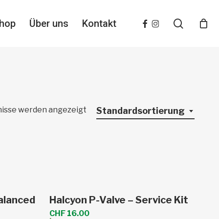
search
facebook
instagram
hop
Über uns
Kontakt
nisse werden angezeigt
Standardsortierung
b
In den Warenkorb
alanced
Halcyon P-Valve – Service Kit
CHF
16.00