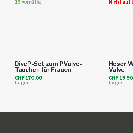
Produktseite
Produktse
13 vorrätig
Nicht auf
gewählt
gewählt
werden
werden
In den Warenkorb
DiveP-Set zum PValve-
Heser W
Tauchen für Frauen
Valve
CHF
170.00
CHF
19.90
Lager
Lager