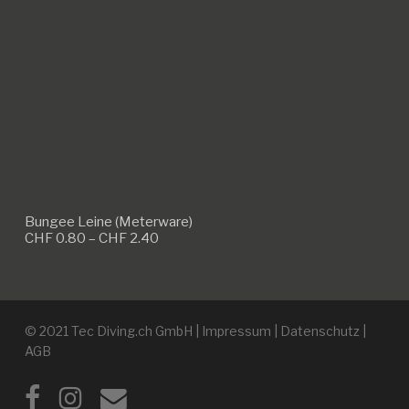
Bungee Leine (Meterware)
Preisspanne:
CHF
0.80
–
CHF
2.40
CHF 0.80
bis
CHF 2.40
© 2021 Tec Diving.ch GmbH |
Impressum
|
Datenschutz
|
AGB
facebook
instagram
email