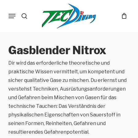
Skip
Menu
to
search
main
content
Gasblender Nitrox
Dir wird das erforderliche theoretische und
praktische Wissen vermittelt, um kompetent und
sicher qualitative Gase zu mischen. Du erlernst und
verstehst Techniken, Ausrüstungsanforderungen
und Gefahren beim Mischen von Gasen für das
technische Tauchen: Das Verständnis der
physikalischen Eigenschaften von Sauerstoff in
seinen Formen, Reinheiten, Gefahren und
resultierendes Gefahrenpotential.