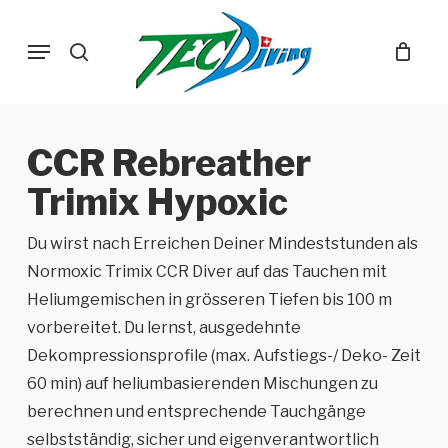
Skip
Menu
to
search
main
content
CCR Rebreather
Trimix Hypoxic
Du wirst nach Erreichen Deiner Mindeststunden als
Normoxic Trimix CCR Diver auf das Tauchen mit
Heliumgemischen in grösseren Tiefen bis 100 m
vorbereitet. Du lernst, ausgedehnte
Dekompressionsprofile (max. Aufstiegs-/ Deko- Zeit
60 min) auf heliumbasierenden Mischungen zu
berechnen und entsprechende Tauchgänge
selbstständig, sicher und eigenverantwortlich