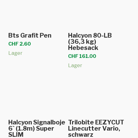
In den Warenkorb
In den Warenkorb
Bts Grafit Pen
Halcyon 80-LB
(36,3 kg)
CHF
2.60
Hebesack
Lager
CHF
161.00
Lager
In den Warenkorb
In den Warenkorb
Halcyon Signalboje
Trilobite EEZYCUT
6` (1.8m) Super
Linecutter Vario,
SLIM
schwarz