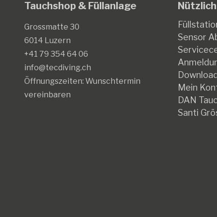
Tauchshop & Füllanlage
Nützlich
der
Produktseite
Füllstatio
Grossmatte 30
gewählt
Sensor Ab
6014 Luzern
werden
Servicec
+41 79 354 64 06
Anmeldun
info@tecdiving.ch
Downloa
Öffnungszeiten:
Wunschtermin
Mein Kon
vereinbaren
DAN Tauc
Santi Grö