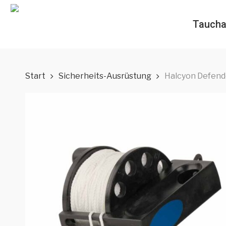
Skip
to
Taucha
main
content
Start
Sicherheits-Ausrüstung
Halcyon Defende