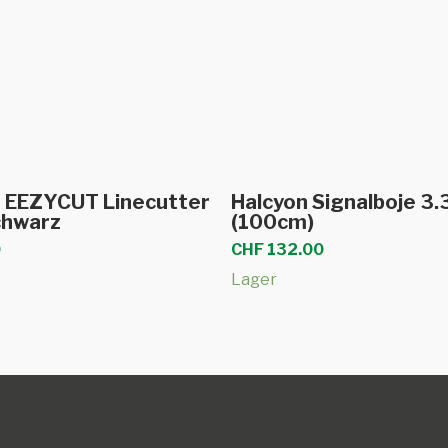
In den Warenkorb
In den Warenkor
te EEZYCUT Linecutter
Halcyon Signalboje 3.
chwarz
(100cm)
0
CHF
132.00
Lager