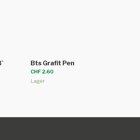
b
In den Warenkorb
3`
Bts Grafit Pen
CHF
2.60
Lager