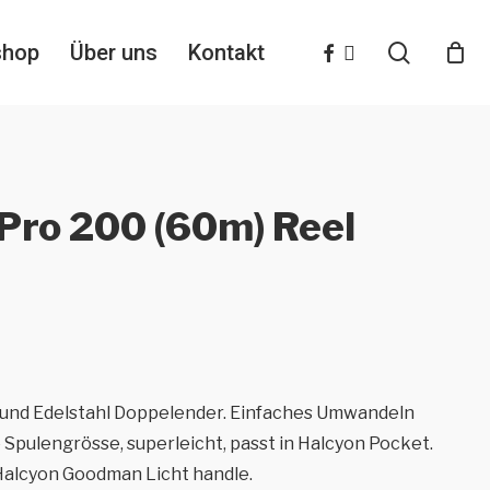
search
facebook
instagram
shop
Über uns
Kontakt
Pro 200 (60m) Reel
e und Edelstahl Doppelender. Einfaches Umwandeln
 Spulengrösse, superleicht, passt in Halcyon Pocket.
Halcyon Goodman Licht handle.