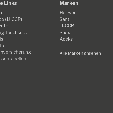
e Links
Marken
n
Halcyon
o (JJ-CCR)
Santi
enter
JJ-CCR
g Tauchkurs
Suex
ds
Apeks
to
hversicherung
Alle Marken ansehen
ssentabellen