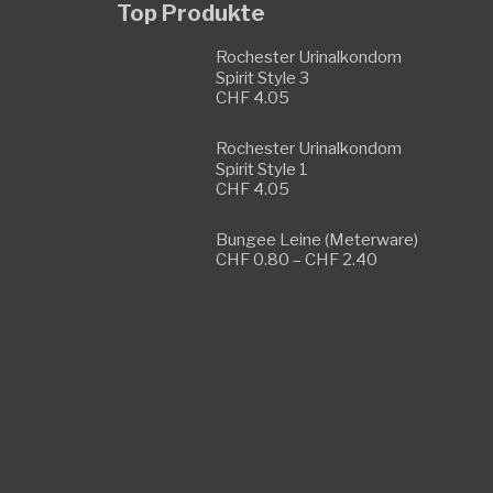
Top Produkte
Rochester Urinalkondom
Spirit Style 3
CHF
4.05
Rochester Urinalkondom
Spirit Style 1
CHF
4.05
Bungee Leine (Meterware)
Preisspanne:
CHF
0.80
–
CHF
2.40
CHF 0.80
bis
CHF 2.40