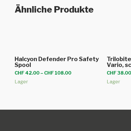
Ähnliche Produkte
Dieses
Ausführung wählen
Halcyon Defender Pro Safety
Trilobi
Produkt
Spool
Vario, s
weist
Preisspanne:
CHF
42.00
–
CHF
108.00
CHF
38.0
CHF 42.00
mehrere
Lager
Lager
bis
Varianten
CHF 108.00
auf.
Die
Optionen
können
auf