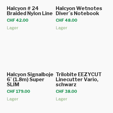
In den Warenkorb
In den Warenkorb
Halcyon # 24
Halcyon Wetnotes
Braided Nylon Line
Diver´s Notebook
CHF
42.00
CHF
48.00
Lager
Lager
In den Warenkorb
In den Warenkorb
Halcyon Signalboje
Trilobite EEZYCUT
6` (1.8m) Super
Linecutter Vario,
SLIM
schwarz
CHF
179.00
CHF
38.00
Lager
Lager