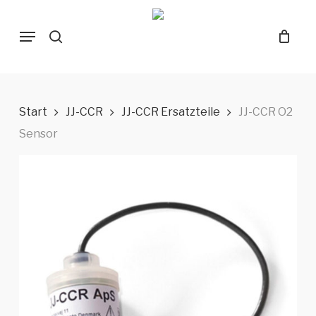
Skip
Menu
to
search
main
content
Start
JJ-CCR
JJ-CCR Ersatzteile
JJ-CCR O2
Sensor