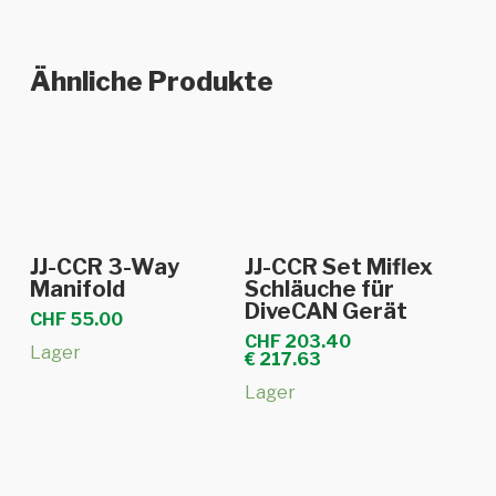
Ähnliche Produkte
In den Warenkorb
In den Warenkorb
JJ-CCR 3-Way
JJ-CCR Set Miflex
Manifold
Schläuche für
DiveCAN Gerät
CHF
55.00
CHF
203.40
Lager
€
217.63
Lager