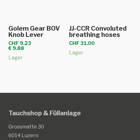
In den Warenkorb
In den Warenkorb
Golem Gear BOV
JJ-CCR Convoluted
Knob Lever
breathing hoses
CHF
9.23
CHF
31.00
€
9.88
Lager
Lager
Tauchshop & Füllanlage
Grossmatte 30
6014 Luzern