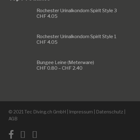
Rochester Urinalkondom Spirit Style 3
CHF
4.05
Rochester Urinalkondom Spirit Style 1
CHF
4.05
Bungee Leine (Meterware)
Preisspanne:
CHF
0.80
–
CHF
2.40
CHF 0.80
bis
CHF 2.40
© 2021 Tec Diving.ch GmbH |
Impressum
|
Datenschutz
|
AGB
facebook
instagram
email