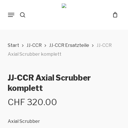
Skip
Menu
to
search
main
content
Start
JJ-CCR
JJ-CCR Ersatzteile
JJ-CCR
Axial Scrubber komplett
JJ-CCR Axial Scrubber
komplett
CHF
320.00
Axial Scrubber