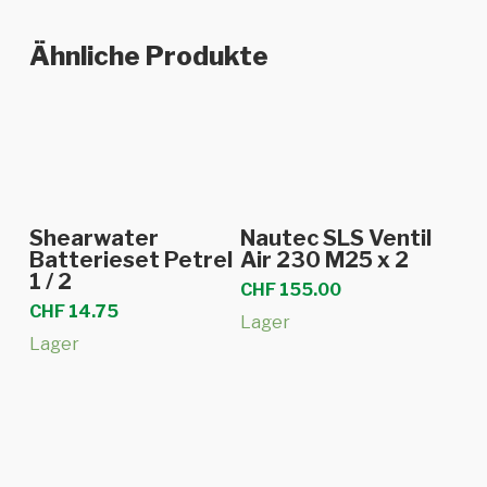
Ähnliche Produkte
In den Warenkorb
In den Warenkorb
Shearwater
Nautec SLS Ventil
Batterieset Petrel
Air 230 M25 x 2
1 / 2
CHF
155.00
CHF
14.75
Lager
Lager