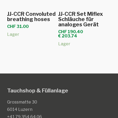
In den Warenkorb
In den Warenkorb
JJ-CCR Convoluted
JJ-CCR Set Miflex
breathing hoses
Schläuche für
analoges Gerät
CHF
31.00
CHF
190.40
Lager
€
203.74
Lager
Tauchshop & Füllanlage
Grossmatte 30
6014 Luzern
+41 79 354 64 06