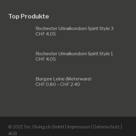
Top Produkte
Rochester Urinalkondom Spirit Style 3
CHF
4.05
Rochester Urinalkondom Spirit Style 1
CHF
4.05
Bungee Leine (Meterware)
Preisspanne:
CHF
0.80
–
CHF
2.40
CHF 0.80
bis
CHF 2.40
© 2021 Tec Diving.ch GmbH |
Impressum
|
Datenschutz
|
AGB