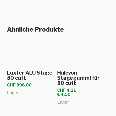
Ähnliche Produkte
In den Warenkorb
In den Warenkorb
Luxfer ALU Stage
Halcyon
80 cuft
Stagegummi für
80 cuft
CHF
396.00
CHF
4.21
Lager
€
4.50
Lager