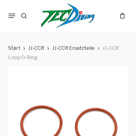
Skip
Menu
to
search
main
content
Start
JJ-CCR
JJ-CCR Ersatzteile
JJ-CCR
Loop O-Ring