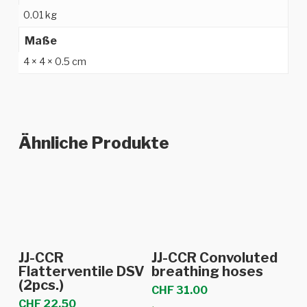
0.01 kg
Maße
4 × 4 × 0.5 cm
Ähnliche Produkte
In den Warenkorb
In den Warenkorb
JJ-CCR
JJ-CCR Convoluted
Flatterventile DSV
breathing hoses
(2pcs.)
CHF
31.00
CHF
22.50