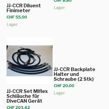
CHF
8.80
In den Warenkorb
JJ-CCR Diluent
Lager
Finimeter
CHF
55.00
Lager
In den Warenkorb
JJ-CCR Backplate
Halter und
Schraube (2 Stk)
CHF
20.00
In den Warenkorb
JJ-CCR Set Miflex
Lager
Schläuche für
DiveCAN Gerät
CHF
203.42