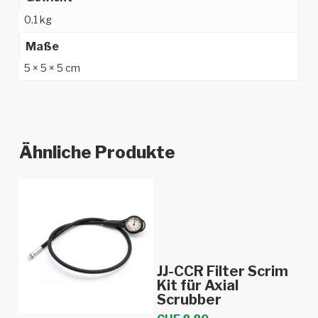
0.1 kg
Maße
5 × 5 × 5 cm
Ähnliche Produkte
In den Warenkorb
JJ-CCR Filter Scrim
Kit für Axial
Scrubber