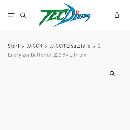
Skip
Menu
to
search
main
content
Start
JJ-CCR
JJ-CCR Ersatzteile
2
Energizer Batterien 223 6V Lithium