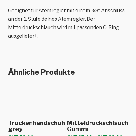
Geeignet für Atemregler mit einem 3/8″ Anschluss
an der 1. Stufe deines Atemregler. Der
Mitteldruckschlauch wird mit passenden O-Ring
ausgeliefert.
Ähnliche Produkte
Dieses
Dieses
Ausführung
Ausführung
Trockenhandschuh
Mitteldruckschlauch
Produkt
Produkt
wählen
wählen
grey
Gummi
weist
weist