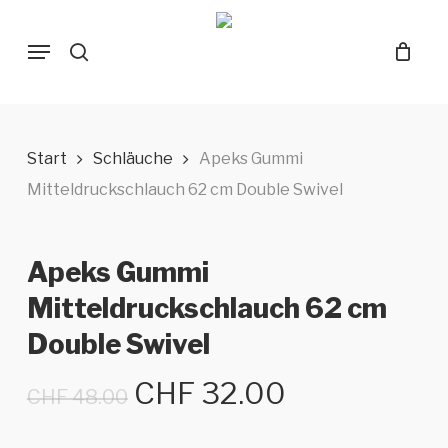
Skip
Menu
to
search
main
content
Start
Schläuche
Apeks Gummi
Mitteldruckschlauch 62 cm Double Swivel
Apeks Gummi
Mitteldruckschlauch 62 cm
Double Swivel
Ursprünglicher
Aktueller
CHF
32.00
CHF
48.00
Preis
Preis