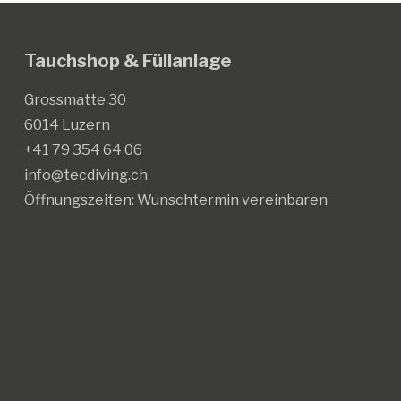
auf
auf
der
der
Produktseite
Produktseite
Tauchshop & Füllanlage
gewählt
gewählt
Grossmatte 30
werden
werden
6014 Luzern
+41 79 354 64 06
info@tecdiving.ch
Öffnungszeiten:
Wunschtermin vereinbaren