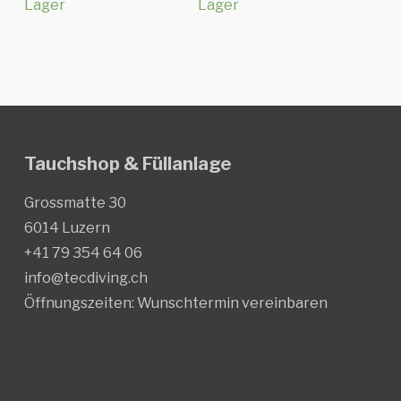
Lager
Lager
Varianten
Varianten
auf.
auf.
Die
Die
Optionen
Optionen
können
können
auf
auf
Tauchshop & Füllanlage
der
der
Produktseite
Produktseite
Grossmatte 30
gewählt
gewählt
6014 Luzern
werden
werden
+41 79 354 64 06
info@tecdiving.ch
Öffnungszeiten:
Wunschtermin vereinbaren