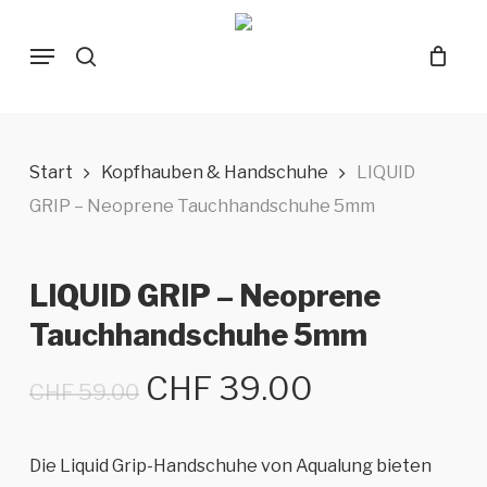
Skip
Menu
to
search
main
content
Start
Kopfhauben & Handschuhe
LIQUID
GRIP – Neoprene Tauchhandschuhe 5mm
LIQUID GRIP – Neoprene
Tauchhandschuhe 5mm
Ursprünglicher
Aktueller
CHF
39.00
CHF
59.00
Preis
Preis
war:
ist:
Die Liquid Grip-Handschuhe von Aqualung bieten
CHF 59.00
CHF 39.00.