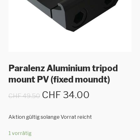
Paralenz Aluminium tripod
mount PV (fixed moundt)
Ursprünglicher
Aktueller
CHF
34.00
CHF
49.50
Preis
Preis
war:
ist:
Aktion gültig solange Vorrat reicht
CHF 49.50
CHF 34.00.
1 vorrätig