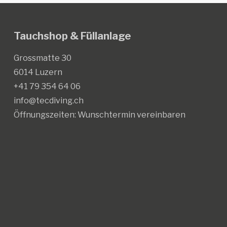
können
auf
der
Tauchshop & Füllanlage
Produktseite
gewählt
Grossmatte 30
werden
6014 Luzern
+41 79 354 64 06
info@tecdiving.ch
Öffnungszeiten:
Wunschtermin vereinbaren