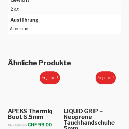
Gewicht
.2 kg
Ausführung
Aluminium
Ähnliche Produkte
Angebot!
Angebot!
Dieses
Dieses
Ausführung
Ausführung
APEKS Thermiq
LIQUID GRIP –
Produkt
Produkt
wählen
wählen
Boot 6.5mm
Neoprene
Tauchhandschuhe
weist
weist
Ursprünglicher
Aktueller
CHF
99.00
CHF
159.00
5mm