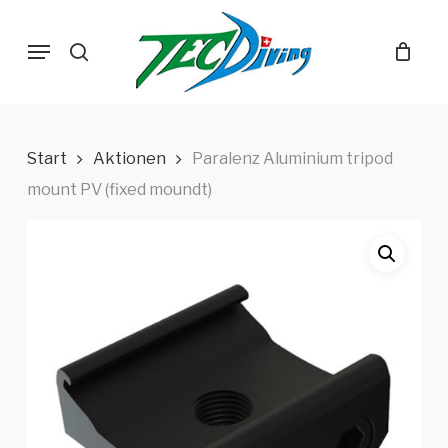
Skip
Menu
to
search
main
content
Start
Aktionen
Paralenz Aluminium tripod
mount PV (fixed moundt)