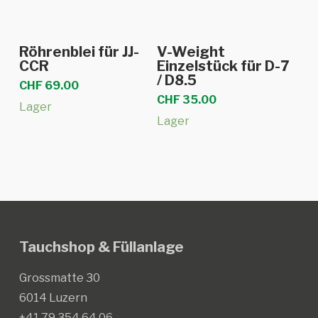
In den Warenkorb
In den Warenkorb
Röhrenblei für JJ-
V-Weight
CCR
Einzelstück für D-7
/ D8.5
CHF
69.00
CHF
35.00
Lager
Lager
Tauchshop & Füllanlage
Grossmatte 30
6014 Luzern
+41 79 354 64 06