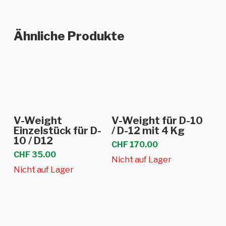
Ähnliche Produkte
Weiterlesen
Weiterlesen
V-Weight
V-Weight für D-10
Einzelstück für D-
/ D-12 mit 4 Kg
10 / D12
CHF
170.00
CHF
35.00
Nicht auf Lager
Nicht auf Lager