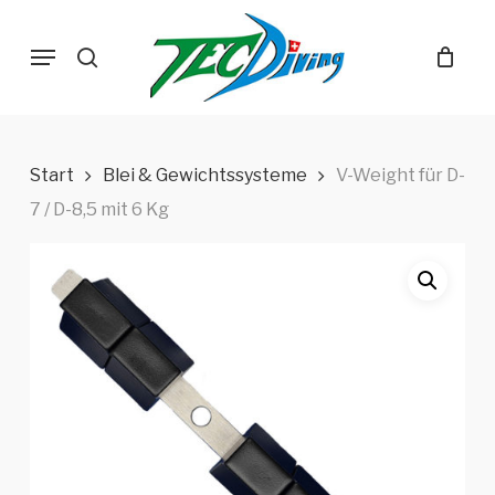
Skip
Menu
to
search
main
content
Start
Blei & Gewichtssysteme
V-Weight für D-
7 / D-8,5 mit 6 Kg