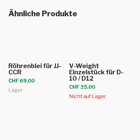
Ähnliche Produkte
In den Warenkorb
Weiterlesen
Röhrenblei für JJ-
V-Weight
CCR
Einzelstück für D-
10 / D12
CHF
69.00
CHF
35.00
Lager
Nicht auf Lager