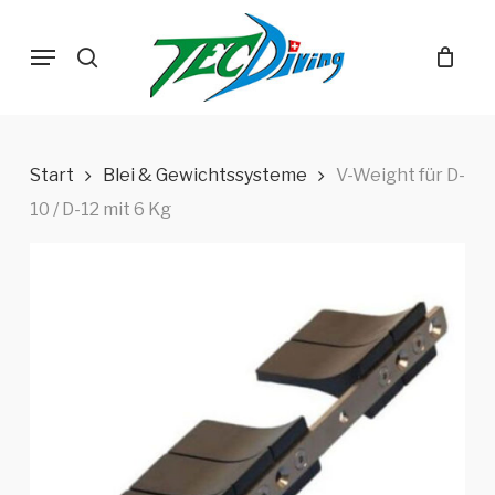
Skip
Menu
to
search
main
content
Start
Blei & Gewichtssysteme
V-Weight für D-
10 / D-12 mit 6 Kg