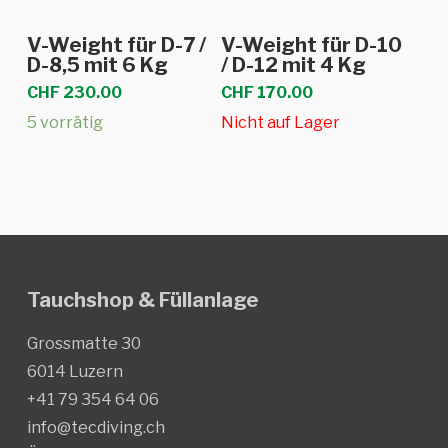
In den Warenkorb
Weiterlesen
V-Weight für D-7 /
V-Weight für D-10
D-8,5 mit 6 Kg
/ D-12 mit 4 Kg
CHF
230.00
CHF
170.00
5 vorrätig
Nicht auf Lager
Tauchshop & Füllanlage
Grossmatte 30
6014 Luzern
+41 79 354 64 06
info@tecdiving.ch