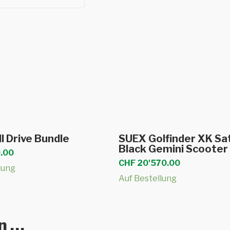
In den Warenkorb
In den Warenkor
l Drive Bundle
SUEX Golfinder XK Sa
Black Gemini Scooter
.00
CHF
20'570.00
lung
Auf Bestellung
en …