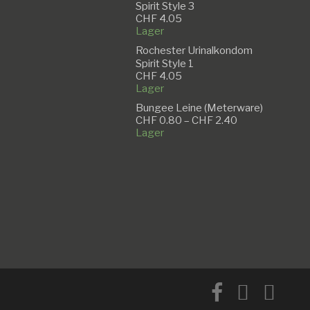
Spirit Style 3
CHF
4.05
Lager
Rochester Urinalkondom
Spirit Style 1
CHF
4.05
Lager
Bungee Leine (Meterware)
Preisspanne:
CHF
0.80
–
CHF
2.40
CHF 0.80
Lager
bis
CHF 2.40
facebook
instagram
email