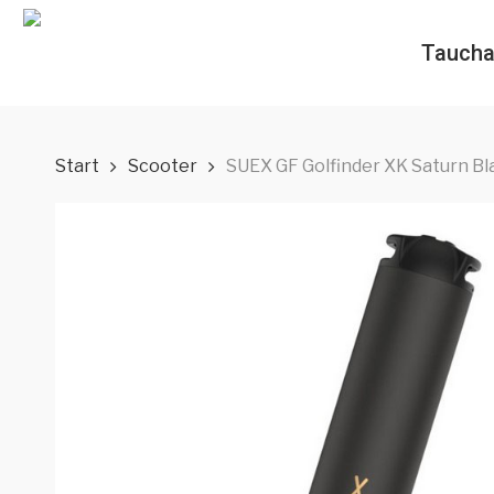
Skip
to
Taucha
main
content
Start
Scooter
SUEX GF Golfinder XK Saturn Bl