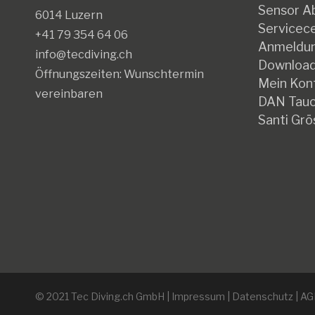
Sensor Ab
6014 Luzern
Servicec
+41 79 354 64 06
Anmeldun
info@tecdiving.ch
Downloa
Öffnungszeiten:
Wunschtermin
Mein Kon
vereinbaren
DAN Tauc
Santi Grö
© 2021 Tec Diving.ch GmbH |
Impressum
|
Datenschutz
|
AG