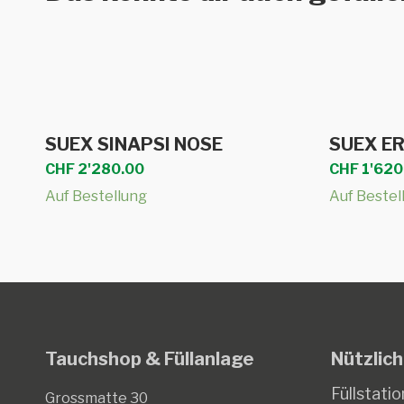
In den Warenkorb
SUEX SINAPSI NOSE
SUEX ER
CHF
2'280.00
CHF
1'620
Auf Bestellung
Auf Bestel
Tauchshop & Füllanlage
Nützlich
Füllstatio
Grossmatte 30