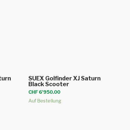
b
In den Warenkorb
turn
SUEX Golfinder XJ Saturn
Black Scooter
CHF
6'950.00
Auf Bestellung