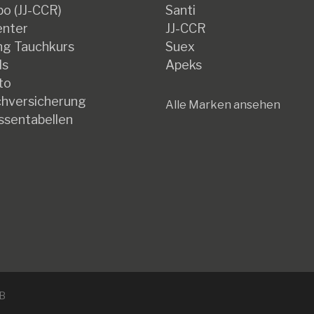
o (JJ-CCR)
Santi
enter
JJ-CCR
g Tauchkurs
Suex
ds
Apeks
to
hversicherung
Alle Marken ansehen
ssentabellen
B