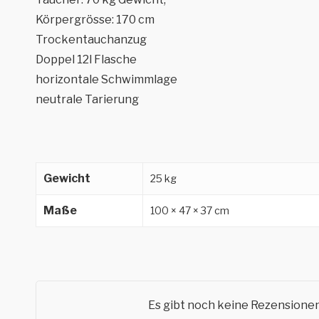
Körpergrösse: 170 cm
Trockentauchanzug
Doppel 12l Flasche
horizontale Schwimmlage
neutrale Tarierung
Gewicht
25 kg
Maße
100 × 47 × 37 cm
Es gibt noch keine Rezensionen