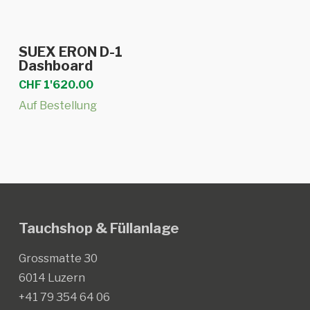
In den Warenkorb
SUEX ERON D-1
Dashboard
CHF
1'620.00
Auf Bestellung
Tauchshop & Füllanlage
Grossmatte 30
6014 Luzern
+41 79 354 64 06