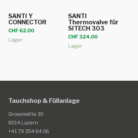
In den Warenkorb
In den Warenkorb
SANTI Y
SANTI
CONNECTOR
Thermovalve für
SITECH 303
CHF
62.00
CHF
324.00
Lager
Lager
Tauchshop & Füllanlage
Grossmatte 30
6014 Luzern
+41 79 354 64 06