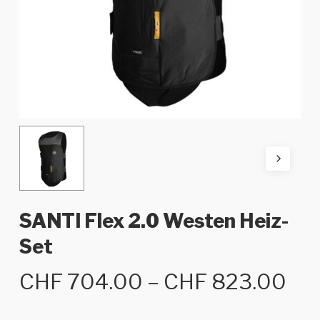
SANTI Flex 2.0 Westen Heiz-
Set
Pre
CHF
704.00
–
CHF
823.00
CH