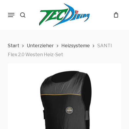
Skip
Menu
to
search
main
content
Start
Unterzieher
Heizsysteme
SANTI
Flex 2.0 Westen Heiz-Set