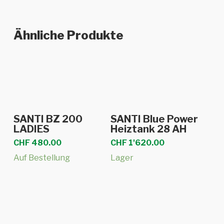
Ähnliche Produkte
In den Warenkorb
In den Warenkorb
SANTI BZ 200
SANTI Blue Power
LADIES
Heiztank 28 AH
CHF
480.00
CHF
1'620.00
Auf Bestellung
Lager