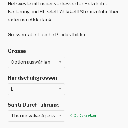
bis
Heizweste mit neuer verbesserter Heizdraht-
CH
Isolierung und Hitzeleitfähigkeit! Stromzufuhr über
externen Akkutank.
Grössentabelle siehe Produktbilder
Grösse
Option auswählen
Handschuhgrössen
L
Santi Durchführung
Thermovalve Apeks
Zurücksetzen