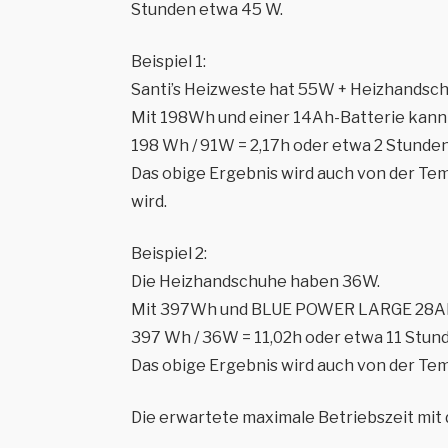
Stunden etwa 45 W.
Beispiel 1:
Santi’s Heizweste hat 55W + Heizhandsc
Mit 198Wh und einer 14Ah-Batterie kann d
198 Wh / 91W = 2,17h oder etwa 2 Stunden
Das obige Ergebnis wird auch von der Temp
wird.
Beispiel 2:
Die Heizhandschuhe haben 36W.
Mit 397Wh und BLUE POWER LARGE 28Ah k
397 Wh / 36W = 11,02h oder etwa 11 Stun
Das obige Ergebnis wird auch von der Temp
Die erwartete maximale Betriebszeit mi