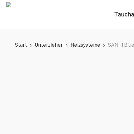
Skip
to
Taucha
main
content
Start
Unterzieher
Heizsysteme
SANTI Blue