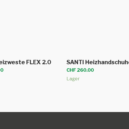
Dieses
sführung wählen
Ausführung wäh
eizweste FLEX 2.0
SANTI Heizhandschuh
Produkt
00
CHF
260.00
weist
Lager
mehrere
Varianten
auf.
Die
Optionen
können