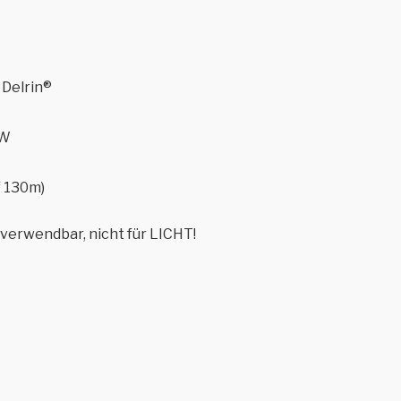
 Delrin®
 W
f 130m)
verwendbar, nicht für LICHT!