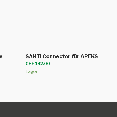
len
In den Warenkorb
e
SANTI Connector für APEKS
CHF
192.00
Lager