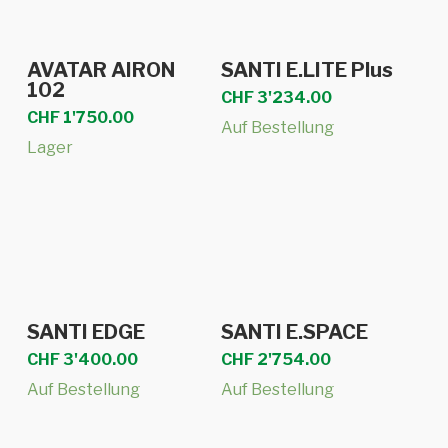
Dieses
Ausführung
In den Warenkorb
AVATAR AIRON
SANTI E.LITE Plus
Produkt
wählen
102
CHF
3'234.00
weist
CHF
1'750.00
Auf Bestellung
mehrere
Lager
Varianten
auf.
Die
Optionen
können
auf
In den Warenkorb
In den Warenkorb
SANTI EDGE
SANTI E.SPACE
der
CHF
3'400.00
CHF
2'754.00
Produktseite
gewählt
Auf Bestellung
Auf Bestellung
werden