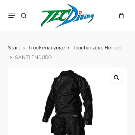
Skip
Menu
to
search
main
content
Start
Trockenanzüge
Tauchanzüge Herren
SANTI ENDURO