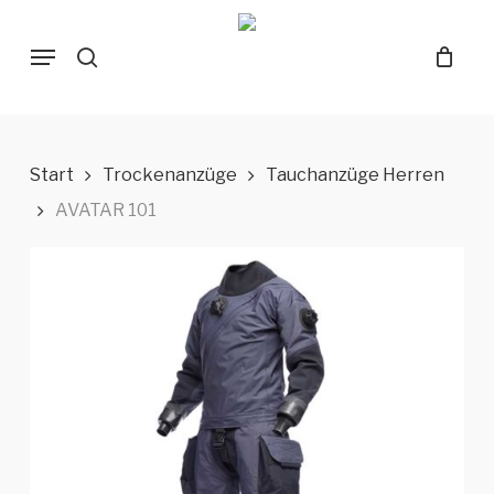
Skip
Menu
to
search
main
content
Start
Trockenanzüge
Tauchanzüge Herren
AVATAR 101