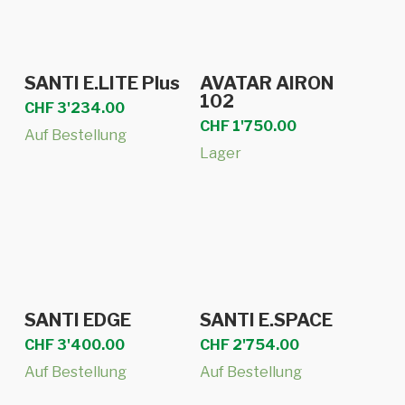
Dieses
Ausführung
In den Warenkorb
SANTI E.LITE Plus
AVATAR AIRON
Produkt
wählen
102
CHF
3'234.00
weist
CHF
1'750.00
Auf Bestellung
mehrere
Lager
Varianten
auf.
Die
Optionen
können
auf
In den Warenkorb
In den Warenkorb
SANTI EDGE
SANTI E.SPACE
der
CHF
3'400.00
CHF
2'754.00
Produktseite
gewählt
Auf Bestellung
Auf Bestellung
werden