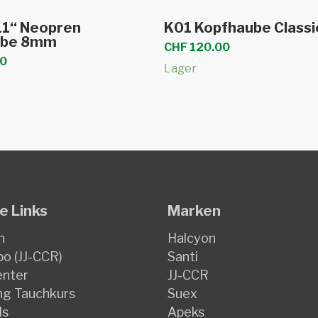
Dieses
sführung wählen
Ausführung wäh
11“ Neopren
K01 Kopfhaube Class
Produkt
ube 8mm
CHF
120.00
weist
0
Lager
mehrere
Varianten
auf.
Die
Optionen
können
auf
e Links
Marken
der
ite
Produktseite
n
Halcyon
gewählt
o (JJ-CCR)
Santi
werden
enter
JJ-CCR
g Tauchkurs
Suex
ds
Apeks