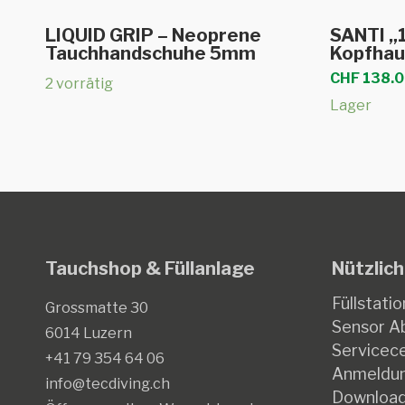
Dieses
Dieses
Ausführung wählen
Au
LIQUID GRIP – Neoprene
SANTI „
Produkt
Produkt
Tauchhandschuhe 5mm
Kopfha
weist
weist
CHF
138.0
2 vorrätig
mehrere
mehrere
Lager
Varianten
Varianten
auf.
auf.
Die
Die
Optionen
Optionen
können
können
auf
auf
Tauchshop & Füllanlage
Nützlich
der
der
Produktseite
Produktse
Füllstatio
Grossmatte 30
gewählt
gewählt
Sensor Ab
6014 Luzern
werden
werden
Servicec
+41 79 354 64 06
Anmeldun
info@tecdiving.ch
Downloa