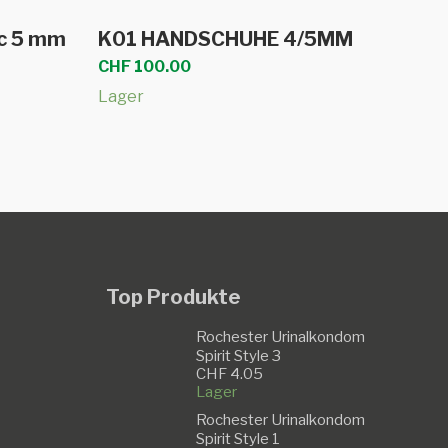
Dieses
len
Ausführung wählen
ic 5 mm
K01 HANDSCHUHE 4/5MM
Produkt
CHF
100.00
weist
Lager
mehrere
Varianten
auf.
Die
Optionen
können
auf
Top Produkte
der
Produktseite
Rochester Urinalkondom
Spirit Style 3
gewählt
CHF
4.05
werden
Lager
Rochester Urinalkondom
Spirit Style 1