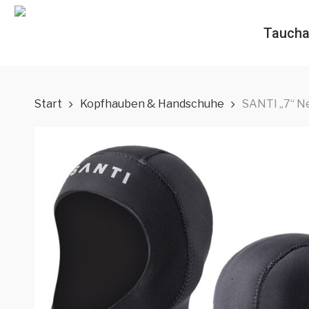
Skip
to
Taucha
main
content
Start
Kopfhauben & Handschuhe
SANTI „7“ N