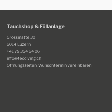
Die
Die
Optionen
Optionen
können
können
auf
auf
Tauchshop & Füllanlage
der
der
Produktseite
Produktseite
Grossmatte 30
gewählt
gewählt
6014 Luzern
werden
werden
+41 79 354 64 06
info@tecdiving.ch
Öffnungszeiten:
Wunschtermin vereinbaren