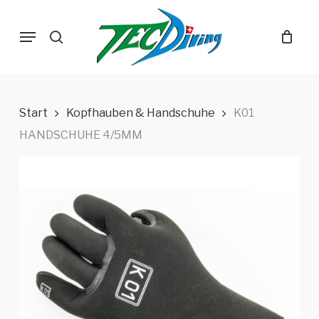
Skip
Menu
to
search
main
content
Start
Kopfhauben & Handschuhe
K01
HANDSCHUHE 4/5MM