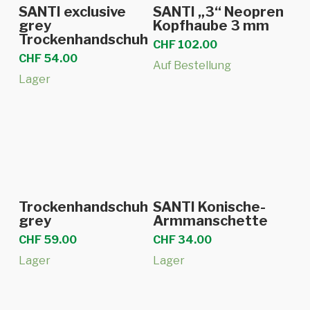
Weiterlesen
Ausführung
SANTI exclusive
SANTI „3“ Neopren
Produkt
wählen
grey
Kopfhaube 3 mm
Trockenhandschuh
weist
CHF
102.00
mehrere
CHF
54.00
Auf Bestellung
Varianten
Lager
auf.
Die
Optionen
können
auf
der
Dieses
Dieses
Ausführung
Ausführung
Trockenhandschuh
SANTI Konische-
Produktseite
Produkt
Produkt
wählen
wählen
grey
Armmanschette
gewählt
weist
weist
CHF
59.00
CHF
34.00
werden
mehrere
mehrere
Lager
Lager
Varianten
Varianten
auf.
auf.