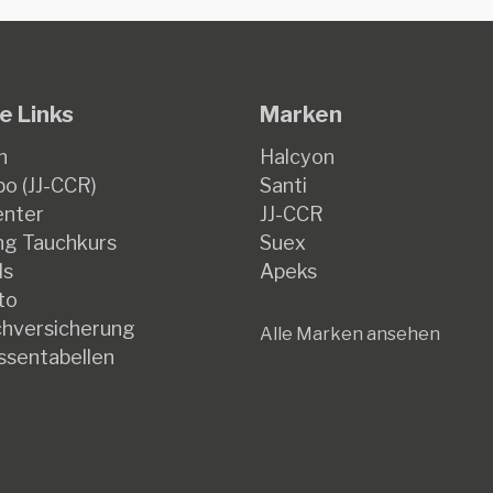
e Links
Marken
n
Halcyon
o (JJ-CCR)
Santi
enter
JJ-CCR
g Tauchkurs
Suex
ds
Apeks
to
hversicherung
Alle Marken ansehen
ssentabellen