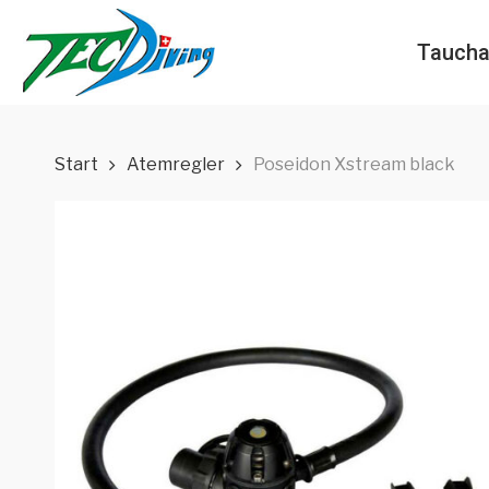
Skip
to
Taucha
main
content
Start
Atemregler
Poseidon Xstream black