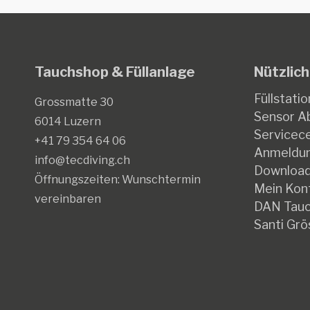
Tauchshop & Füllanlage
Nützlich
Füllstatio
Grossmatte 30
Sensor Ab
6014 Luzern
Servicec
+41 79 354 64 06
Anmeldun
info@tecdiving.ch
Downloa
Öffnungszeiten:
Wunschtermin
Mein Kon
vereinbaren
DAN Tauc
Santi Grö