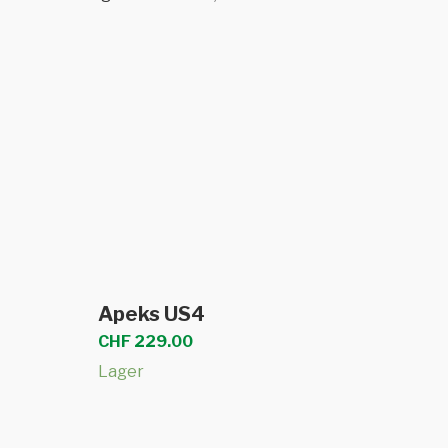
b
In den Warenkorb
Apeks US4
CHF
229.00
Lager