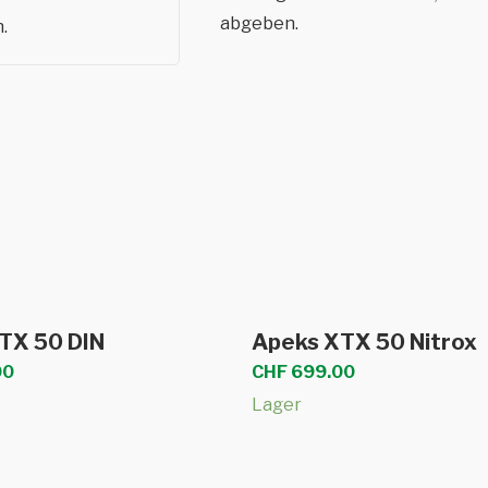
abgeben.
.
In den Warenkorb
In den Warenkor
TX 50 DIN
Apeks XTX 50 Nitrox
00
CHF
699.00
Lager