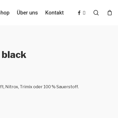
search
facebook
instagram
shop
Über uns
Kontakt
 black
uft, Nitrox, Trimix oder 100 % Sauerstoff.