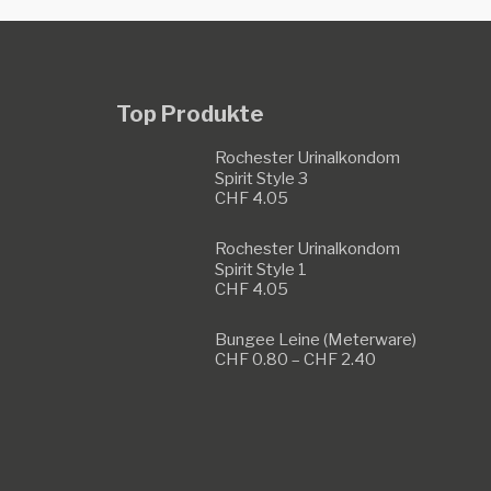
Top Produkte
Rochester Urinalkondom
Spirit Style 3
CHF
4.05
Rochester Urinalkondom
Spirit Style 1
CHF
4.05
Bungee Leine (Meterware)
Preisspanne:
CHF
0.80
–
CHF
2.40
CHF 0.80
bis
CHF 2.40