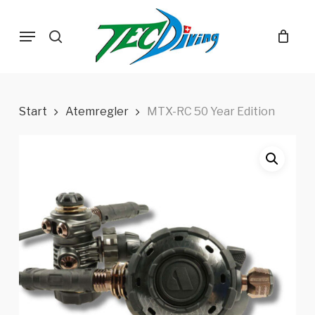
Skip
Menu
to
search
main
content
Start
Atemregler
MTX-RC 50 Year Edition