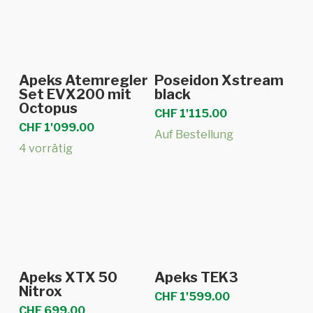
In den Warenkorb
In den Warenkorb
Apeks Atemregler
Poseidon Xstream
Set EVX200 mit
black
Octopus
CHF
1'115.00
CHF
1'099.00
Auf Bestellung
4 vorrätig
In den Warenkorb
In den Warenkorb
Apeks XTX 50
Apeks TEK3
Nitrox
CHF
1'599.00
CHF
699.00