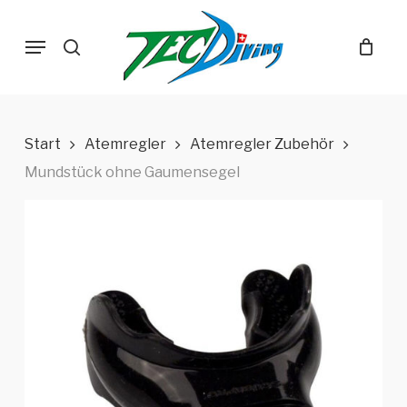
Skip
Menu
to
search
main
content
Start
Atemregler
Atemregler Zubehör
Mundstück ohne Gaumensegel