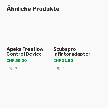
Ähnliche Produkte
In den Warenkorb
In den Warenkorb
Apeks Freeflow
Scubapro
Control Device
Inflatoradapter
CHF
59.00
CHF
21.80
Lager
Lager