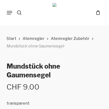
Skip
Menu
to
search
main
content
Start
Atemregler
Atemregler Zubehör
Mundstück ohne Gaumensegel
Mundstück ohne
Gaumensegel
CHF
9.00
transparent