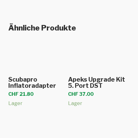
Ähnliche Produkte
In den Warenkorb
In den Warenkorb
Scubapro
Apeks Upgrade Kit
Inflatoradapter
5. Port DST
CHF
21.80
CHF
37.00
Lager
Lager