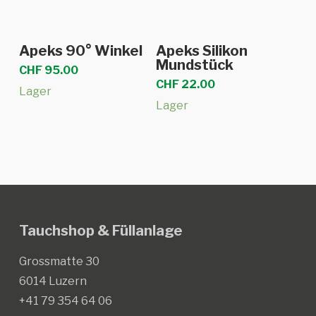
In den Warenkorb
In den Warenkorb
Apeks 90° Winkel
Apeks Silikon
Mundstück
CHF
95.00
CHF
22.00
Lager
Lager
Tauchshop & Füllanlage
Grossmatte 30
6014 Luzern
+41 79 354 64 06