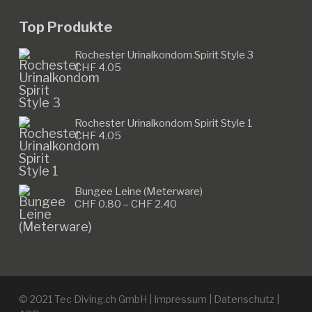
Top Produkte
Rochester Urinalkondom Spirit Style 3
CHF
4.05
Rochester Urinalkondom Spirit Style 1
CHF
4.05
Bungee Leine (Meterware)
Preisspanne:
CHF
0.80
–
CHF
2.40
CHF 0.80
bis
CHF 2.40
© 2021 Tec Diving.ch GmbH |
Impressum
|
Datenschutz
|