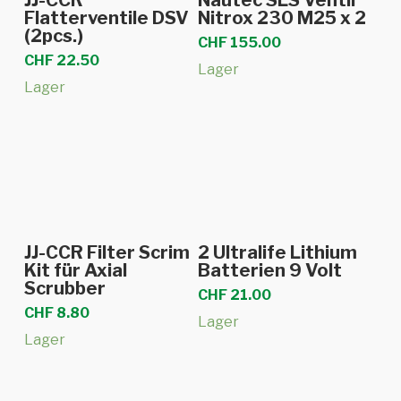
JJ-CCR
Nautec SLS Ventil
Flatterventile DSV
Nitrox 230 M25 x 2
(2pcs.)
CHF
155.00
CHF
22.50
Lager
Lager
In den Warenkorb
In den Warenkorb
JJ-CCR Filter Scrim
2 Ultralife Lithium
Kit für Axial
Batterien 9 Volt
Scrubber
CHF
21.00
CHF
8.80
Lager
Lager