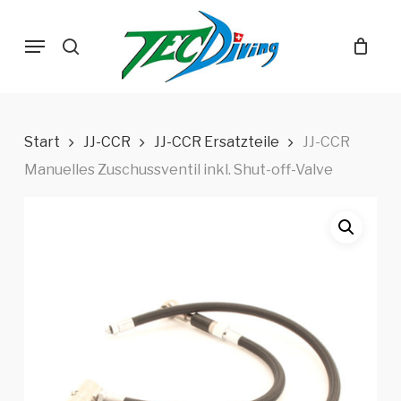
Skip
Menu
to
search
main
content
Start
JJ-CCR
JJ-CCR Ersatzteile
JJ-CCR
Manuelles Zuschussventil inkl. Shut-off-Valve