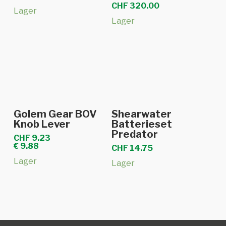
CHF
320.00
Lager
Lager
In den Warenkorb
In den Warenkorb
Golem Gear BOV
Shearwater
Knob Lever
Batterieset
Predator
CHF
9.23
€
9.88
CHF
14.75
Lager
Lager