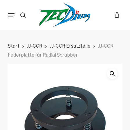
Skip
Menu
to
search
main
content
Start
JJ-CCR
JJ-CCR Ersatzteile
JJ-CCR
Federplatte für Radial Scrubber