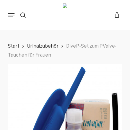
Skip
Menu
to
search
main
content
Start
Urinalzubehör
DiveP-Set zum PValve-
Tauchen für Frauen