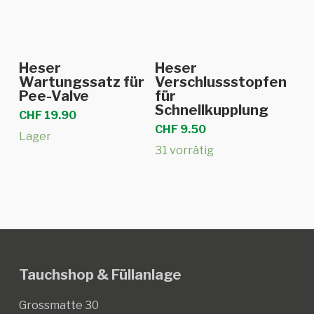
In den Warenkorb
In den Warenkorb
Heser
Heser
Wartungssatz für
Verschlussstopfen
Pee-Valve
für
Schnellkupplung
CHF
19.90
CHF
9.50
Lager
31 vorrätig
Tauchshop & Füllanlage
Grossmatte 30