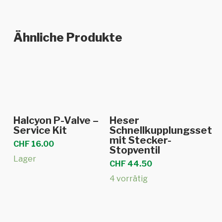
Ähnliche Produkte
In den Warenkorb
In den Warenkorb
Halcyon P-Valve –
Heser
Service Kit
Schnellkupplungsset
mit Stecker-
CHF
16.00
Stopventil
Lager
CHF
44.50
4 vorrätig