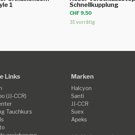
yle 1
Schnellkupplung
CHF
9.50
31 vorrätig
e Links
Marken
ite
n
Halcyon
o (JJ-CCR)
Santi
enter
JJ-CCR
g Tauchkurs
Suex
ds
Apeks
to