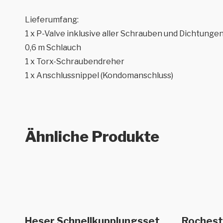
Lieferumfang:
1 x P-Valve inklusive aller Schrauben und Dichtunge
0,6 m Schlauch
1 x Torx-Schraubendreher
1 x Anschlussnippel (Kondomanschluss)
Ähnliche Produkte
Dieses
Au
Weiterlesen
Heser Schnellkupplungsset
Rochest