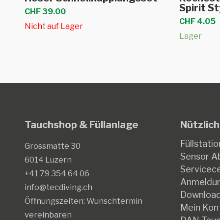
Produkt
Spirit St
CHF
39.00
weist
CHF
4.05
Nicht auf Lager
mehrere
Lager
Varianten
auf.
Die
Optionen
können
auf
Tauchshop & Füllanlage
Nützlich
der
Produktse
Füllstatio
Grossmatte 30
gewählt
Sensor Ab
6014 Luzern
werden
Servicec
+41 79 354 64 06
Anmeldun
info@tecdiving.ch
Downloa
Öffnungszeiten:
Wunschtermin
Mein Kon
vereinbaren