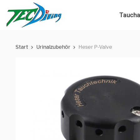
Skip
to
Taucha
main
content
Start
Urinalzubehör
Heser P-Valve