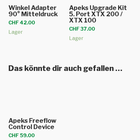
In den Warenkorb
In den Warenkorb
Winkel Adapter
Apeks Upgrade Kit
90° Mitteldruck
5. Port XTX 200 /
XTX 100
CHF
42.00
CHF
37.00
Lager
Lager
Das könnte dir auch gefallen …
In den Warenkorb
Apeks Freeflow
Control Device
CHF
59.00