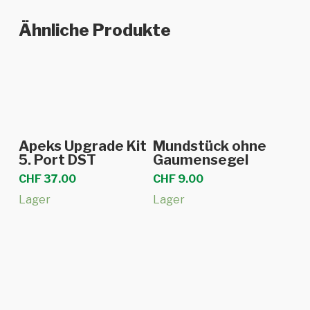
Ähnliche Produkte
In den Warenkorb
In den Warenkorb
Apeks Upgrade Kit
Mundstück ohne
5. Port DST
Gaumensegel
CHF
37.00
CHF
9.00
Lager
Lager