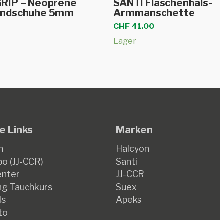
GRIP – Neoprene
SANTI Flaschenhals-
Produkt
andschuhe 5mm
Armmanschette
weist
CHF
41.00
mehrere
Lager
Varianten
auf.
Die
Optionen
können
auf
e Links
Marken
der
ite
Produktseite
n
Halcyon
gewählt
o (JJ-CCR)
Santi
werden
enter
JJ-CCR
g Tauchkurs
Suex
ds
Apeks
to