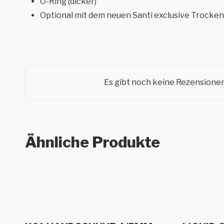
O-Ring (dicker)
Optional mit dem neuen Santi exclusive Trock
Es gibt noch keine Rezensionen
Ähnliche Produkte
Dieses
Dieses
Ausführung wählen
Au