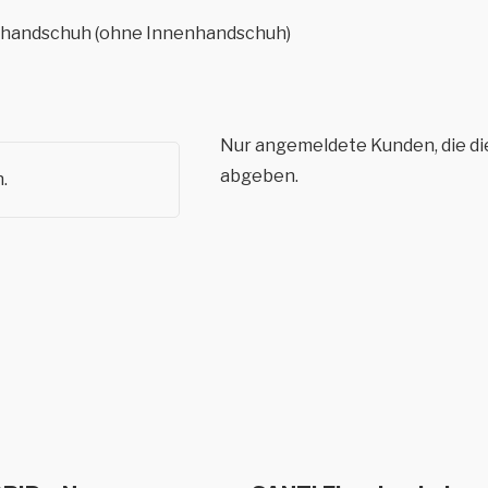
enhandschuh (ohne Innenhandschuh)
Nur angemeldete Kunden, die di
abgeben.
.
Dieses
sführung wählen
Ausführung wäh