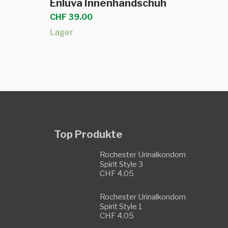
Enluva Innenhandschuh
Produkt
CHF
39.00
weist
Lager
mehrere
Varianten
auf.
Die
Optionen
können
auf
Top Produkte
der
Produktseite
Rochester Urinalkondom
Spirit Style 3
gewählt
CHF
4.05
werden
Rochester Urinalkondom
Spirit Style 1
CHF
4.05