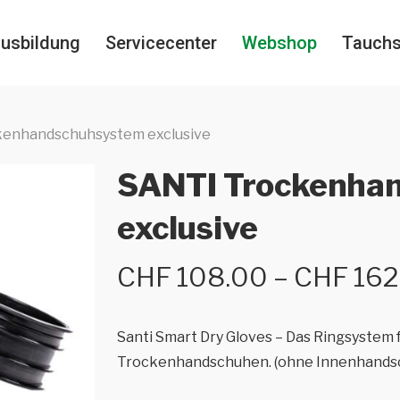
usbildung
Servicecenter
Webshop
Tauch
enhandschuhsystem exclusive
SANTI Trockenha
exclusive
CHF
108.00
–
CHF
162
Santi Smart Dry Gloves – Das Ringsystem f
Trockenhandschuhen. (ohne Innenhands