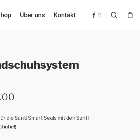
search
facebook
instagram
shop
Über uns
Kontakt
ndschuhsystem
Preisspanne:
.00
CHF 108.00
bis
ür die Santi Smart Seals mit den Santi
CHF 162.00
chuhe!)