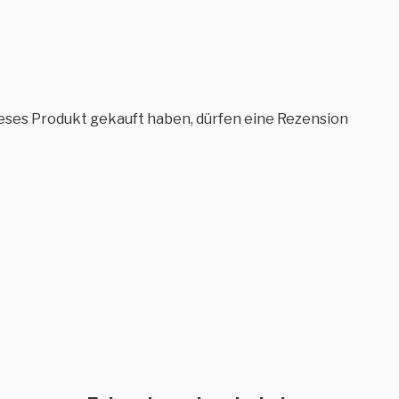
eses Produkt gekauft haben, dürfen eine Rezension
Dieses
len
Ausführung wählen