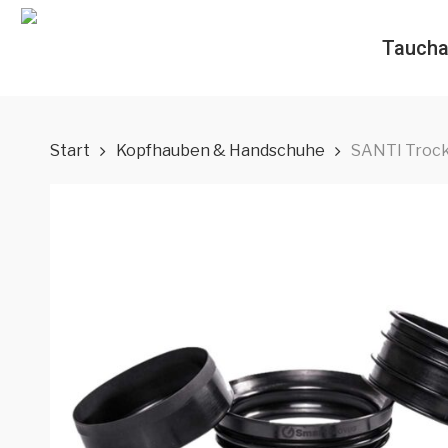
Skip
to
Taucha
main
content
Start
Kopfhauben & Handschuhe
SANTI Trock