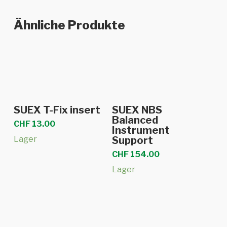
Ähnliche Produkte
In den Warenkorb
In den Warenkorb
SUEX T-Fix insert
SUEX NBS
Balanced
CHF
13.00
Instrument
Lager
Support
CHF
154.00
Lager