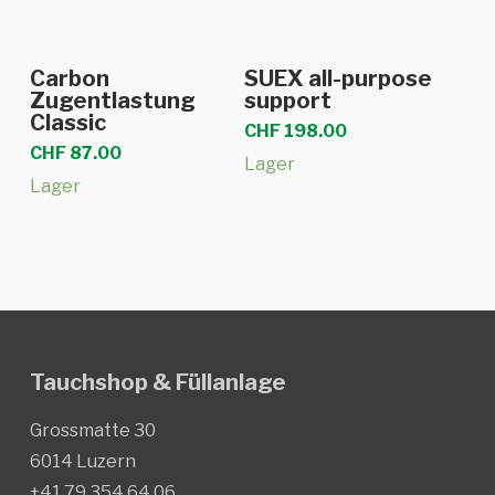
In den Warenkorb
In den Warenkorb
Carbon
SUEX all-purpose
Zugentlastung
support
Classic
CHF
198.00
CHF
87.00
Lager
Lager
Tauchshop & Füllanlage
Grossmatte 30
6014 Luzern
+41 79 354 64 06