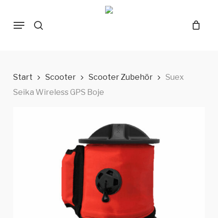
Skip
Menu
to
search
main
content
Start
Scooter
Scooter Zubehör
Suex
Seika Wireless GPS Boje