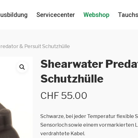
usbildung
Servicecenter
Webshop
Tauch
redator & Persuit Schutzhülle
Shearwater Predat
Schutzhülle
CHF
55.00
Schwarze, bei jeder Temperatur flexible S
Sensorloch sowie einem vormarkierten Lo
verdrahtete Kabel.