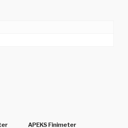
b
In den Warenkorb
ter
APEKS Finimeter