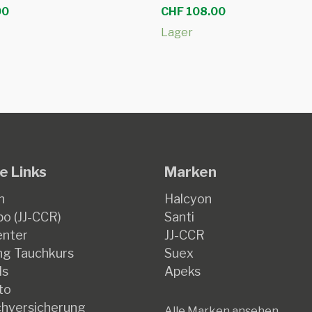
00
CHF
108.00
Lager
e Links
Marken
n
Halcyon
o (JJ-CCR)
Santi
enter
JJ-CCR
g Tauchkurs
Suex
ds
Apeks
to
hversicherung
Alle Marken ansehen