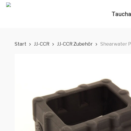
Skip
to
Taucha
main
content
Start
JJ-CCR
JJ-CCR Zubehör
Shearwater P