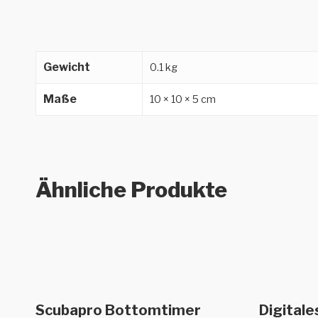
Gewicht
0.1 kg
Maße
10 × 10 × 5 cm
Ähnliche Produkte
In den Warenkorb
Scubapro Bottomtimer
Digital