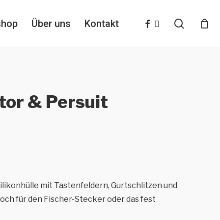
search
facebook
instagram
shop
Über uns
Kontakt
or & Persuit
ilikonhülle mit Tastenfeldern, Gurtschlitzen und
ch für den Fischer-Stecker oder das fest