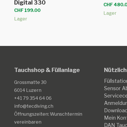
Digital 330
CHF
480.
CHF
199.00
Lager
Lager
Tauchshop & Füllanlage
Nützlich
Füllstatio
Grossmatte 30
Sensor Ab
6014 Luzern
Servicec
+41 79 354 64 06
Anmeldun
info@tecdiving.ch
Downloa
Öffnungszeiten:
Wunschtermin
Mein Kon
vereinbaren
DAN Tauc