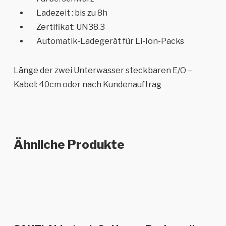
Ladezeit : bis zu 8h
Zertifikat: UN38.3
Automatik-Ladegerät für Li-Ion-Packs
Länge der zwei Unterwasser steckbaren E/O –
Kabel: 40cm oder nach Kundenauftrag
Ähnliche Produkte
In den Warenkorb
In den Warenkorb