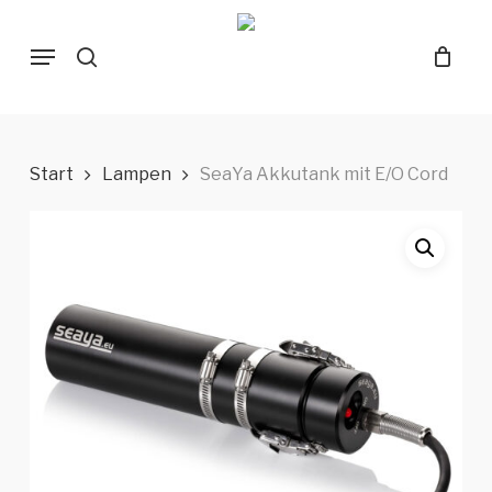
Skip
Menu
to
search
main
content
Start
Lampen
SeaYa Akkutank mit E/O Cord