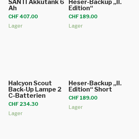
SANTI Akkutank 6
Heser-Backup „II.
Ah
Edition“
CHF
407.00
CHF
189.00
Lager
Lager
In den Warenkorb
In den Warenkorb
Halcyon Scout
Heser-Backup „II.
Back-Up Lampe 2
Edition“ Short
C-Batterien
CHF
189.00
CHF
234.30
Lager
Lager