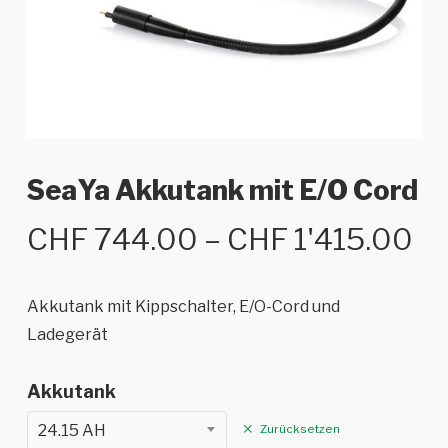
SeaYa Akkutank mit E/O Cord
Pr
CHF
744.00
–
CHF
1'415.00
CH
bi
Akkutank mit Kippschalter, E/O-Cord und
CH
Ladegerät
Akkutank
24.15 AH
Zurücksetzen