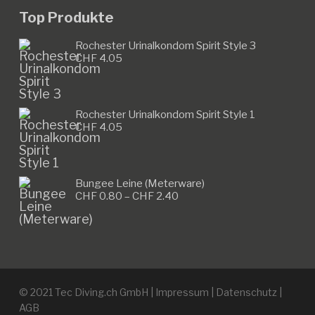
Top Produkte
Rochester Urinalkondom Spirit Style 3
CHF
4.05
Rochester Urinalkondom Spirit Style 1
CHF
4.05
Bungee Leine (Meterware)
Preisspanne:
CHF
0.80
–
CHF
2.40
CHF 0.80
bis
CHF 2.40
© 2021 Tec Diving.ch GmbH |
Impressum
|
Datenschutz
|
AGB