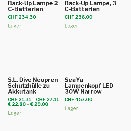
Back-Up Lampe 2
Back-Up Lampe, 3
C-Batterien
C-Batterien
CHF
234.30
CHF
236.00
Lager
Lager
Dieses
Dieses
Ausführung
Ausführung
S.L. Dive Neopren
SeaYa
Produkt
Produkt
wählen
wählen
Schutzhülle zu
Lampenkopf LED
Akkutank
30W Narrow
weist
weist
mehrere
Preisspanne:
mehrere
CHF
21.31
–
CHF
27.11
CHF
457.00
CHF 21.31
€
22.80
–
€
29.00
Varianten
Varianten
Lager
bis
Lager
CHF 27.11
auf.
auf.
Die
Die