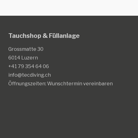
Optionen
Optionen
können
können
auf
auf
der
der
Tauchshop & Füllanlage
Produktseite
Produktseite
gewählt
gewählt
Grossmatte 30
werden
werden
6014 Luzern
+41 79 354 64 06
info@tecdiving.ch
Öffnungszeiten:
Wunschtermin vereinbaren