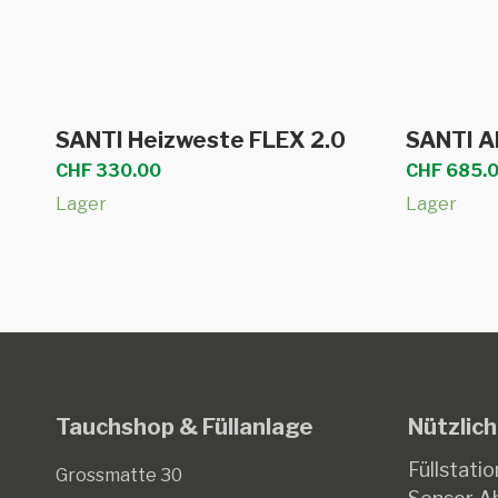
Dieses
Ausführung wählen
SANTI Heizweste FLEX 2.0
SANTI A
Produkt
CHF
330.00
CHF
685.
weist
Lager
Lager
mehrere
Varianten
auf.
Die
Optionen
können
auf
Tauchshop & Füllanlage
Nützlich
der
Produktseite
Füllstatio
Grossmatte 30
gewählt