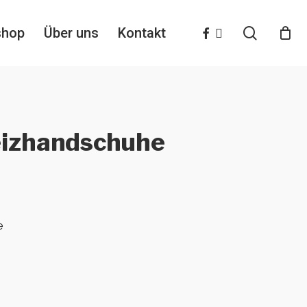
search
facebook
instagram
shop
Über uns
Kontakt
eizhandschuhe
e