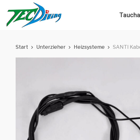
Skip
to
Taucha
main
content
Start
Unterzieher
Heizsysteme
SANTI Kabe