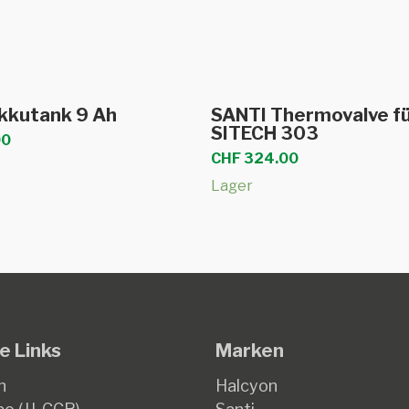
In den Warenkorb
In den Warenkor
kkutank 9 Ah
SANTI Thermovalve f
SITECH 303
00
CHF
324.00
Lager
e Links
Marken
n
Halcyon