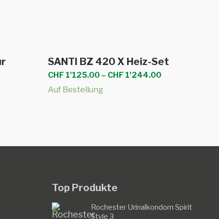
Dieses
Ausführung wählen
b
ür
SANTI BZ 420 X Heiz-Set
Produkt
Preisspanne:
CHF
1'125.00
–
CHF
1'244.00
weist
CHF 1'125.00
Auf Bestellung
bis
mehrere
CHF 1'244.00
Varianten
auf.
Die
Optionen
können
auf
Top Produkte
der
Produktseite
Rochester Urinalkondom Spirit
Style 3
gewählt