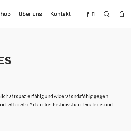
search
facebook
instagram
shop
Über uns
Kontakt
ES
ich strapazierfähig und widerstandsfähig gegen
h ideal für alle Arten des technischen Tauchens und