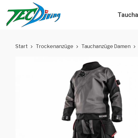
Skip
to
Taucha
main
content
Start
Trockenanzüge
Tauchanzüge Damen