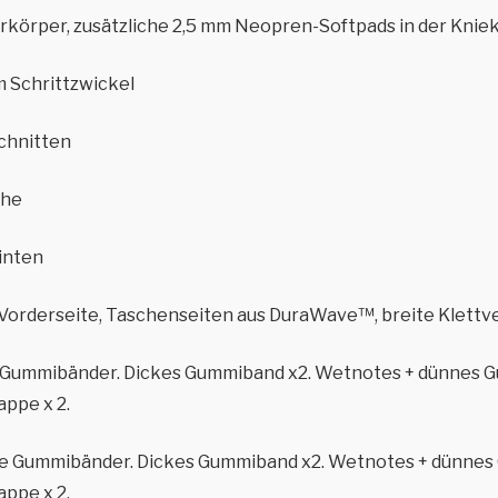
rkörper, zusätzliche 2,5 mm Neopren-Softpads in der Knie
m Schrittzwickel
chnitten
che
hinten
r Vorderseite, Taschenseiten aus DuraWave™, breite Klettv
ne Gummibänder. Dickes Gummiband x2. Wetnotes + dünnes 
ppe x 2.
nne Gummibänder. Dickes Gummiband x2. Wetnotes + dünnes
ppe x 2.