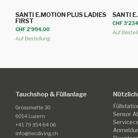
In den Warenkorb
SANTI E.MOTION PLUS LADIES
SANTI E
FIRST
CHF
3'234
CHF
2'994.00
Auf Bestel
Auf Bestellung
Tauchshop & Füllanlage
Nützlich
Füllstatio
Grossmatte 30
Sensor Ab
6014 Luzern
Servicec
+41 79 354 64 06
Anmeldun
info@tecdiving.ch