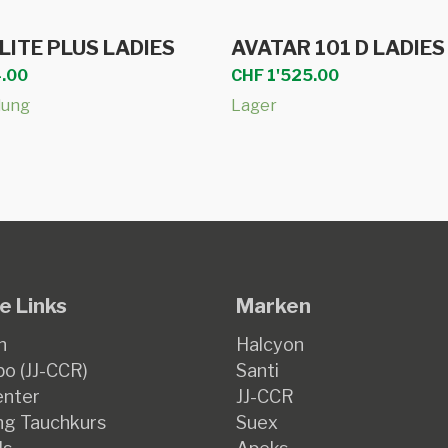
Dieses
Ausführung wäh
In den Warenkorb
.LITE PLUS LADIES
AVATAR 101 D LADIES
Produkt
.00
CHF
1'525.00
weist
lung
Lager
mehrere
Varianten
auf.
Die
Optionen
können
auf
e Links
Marken
der
Produktseite
n
Halcyon
gewählt
o (JJ-CCR)
Santi
werden
enter
JJ-CCR
g Tauchkurs
Suex