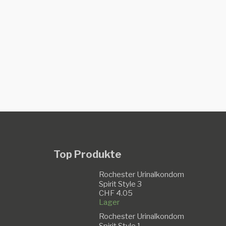
len
Top Produkte
Rochester Urinalkondom
Spirit Style 3
CHF
4.05
Lager
Rochester Urinalkondom