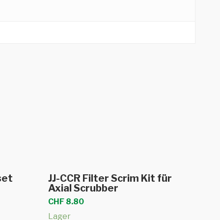
b
In den Warenkorb
set
JJ-CCR Filter Scrim Kit für
Axial Scrubber
CHF
8.80
Lager