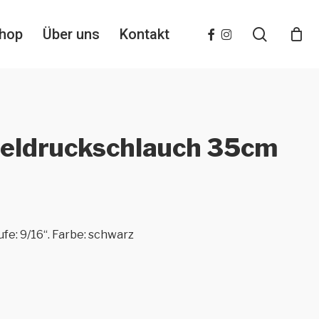
search
facebook
instagram
hop
Über uns
Kontakt
teldruckschlauch 35cm
fe: 9/16“. Farbe: schwarz