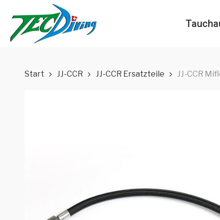
Skip
to
Taucha
main
content
Start
JJ-CCR
JJ-CCR Ersatzteile
JJ-CCR Mif