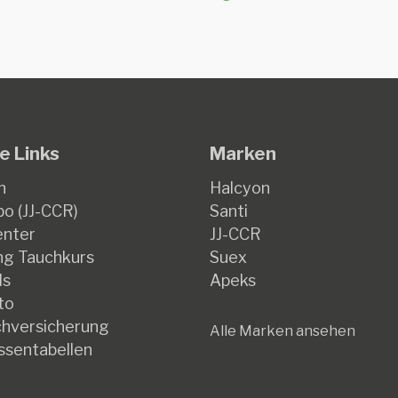
e Links
Marken
n
Halcyon
o (JJ-CCR)
Santi
enter
JJ-CCR
g Tauchkurs
Suex
ds
Apeks
to
hversicherung
Alle Marken ansehen
ssentabellen