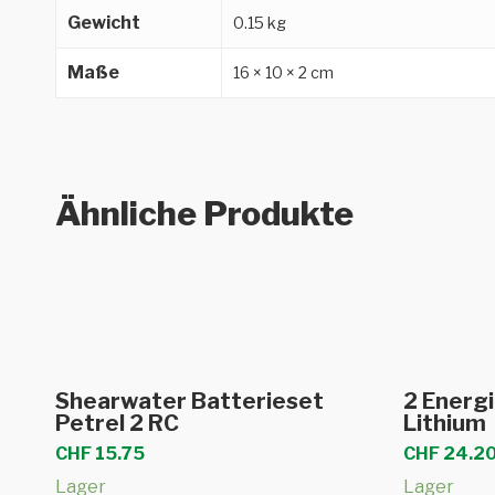
Gewicht
0.15 kg
Maße
16 × 10 × 2 cm
Ähnliche Produkte
In den Warenkorb
Shearwater Batterieset
2 Energ
Petrel 2 RC
Lithium
CHF
15.75
CHF
24.2
Lager
Lager