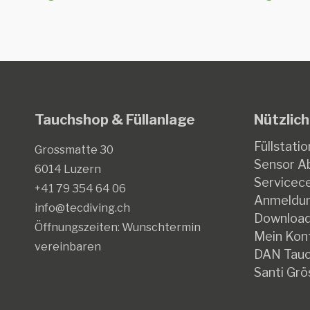
Tauchshop & Füllanlage
Nützlich
Füllstatio
Grossmatte 30
Sensor Ab
6014 Luzern
Servicec
+41 79 354 64 06
Anmeldun
info@tecdiving.ch
Downloa
Öffnungszeiten:
Wunschtermin
Mein Kon
vereinbaren
DAN Tauc
Santi Grö