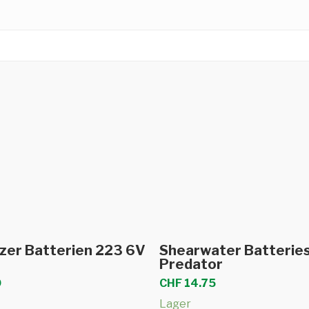
In den Warenkorb
In den Warenkor
izer Batterien 223 6V
Shearwater Batterie
Predator
0
CHF
14.75
Lager