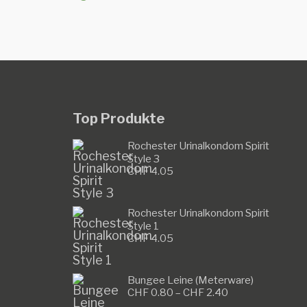
Top Produkte
Rochester Urinalkondom Spirit
Style 3
CHF
4.05
Rochester Urinalkondom Spirit
Style 1
CHF
4.05
Bungee Leine (Meterware)
Preisspanne:
CHF
0.80
–
CHF
2.40
CHF 0.80