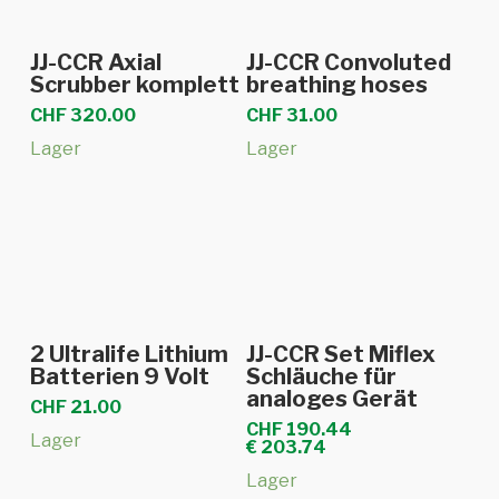
In den Warenkorb
In den Warenkorb
JJ-CCR Axial
JJ-CCR Convoluted
Scrubber komplett
breathing hoses
CHF
320.00
CHF
31.00
Lager
Lager
In den Warenkorb
In den Warenkorb
2 Ultralife Lithium
JJ-CCR Set Miflex
Batterien 9 Volt
Schläuche für
analoges Gerät
CHF
21.00
CHF
190.44
Lager
€
203.74
Lager