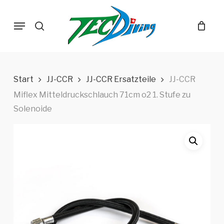
Skip
Menu
to
search
main
content
Start
JJ-CCR
JJ-CCR Ersatzteile
JJ-CCR
Miflex Mitteldruckschlauch 71cm o2 1. Stufe zu
Solenoide