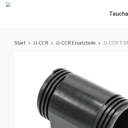
Skip
to
Taucha
main
content
Start
JJ-CCR
JJ-CCR Ersatzteile
JJ-CCR T-S