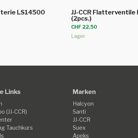
In den Warenkorb
In den Warenkor
tterie LS14500
JJ-CCR Flatterventile
(2pcs.)
CHF
22.50
Lager
e Links
Marken
n
Halcyon
o (JJ-CCR)
Santi
enter
JJ-CCR
g Tauchkurs
Suex
ds
Apeks