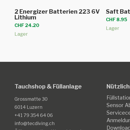
In den Warenkorb
2 Energizer Batterien 223 6V
Saft Ba
Lithium
CHF
8.95
CHF
24.20
Lager
Lager
Tauchshop & Füllanlage
Nützlich
Füllstatio
Grossmatte 30
Sensor Ab
6014 Luzern
Servicec
+41 79 354 64 06
Anmeldun
info@tecdiving.ch
Downloa