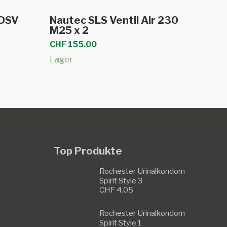
b
In den Warenkorb
 DSV
Nautec SLS Ventil Air 230
M25 x 2
CHF
155.00
Lager
Top Produkte
Rochester Urinalkondom
Spirit Style 3
CHF
4.05
Rochester Urinalkondom
Spirit Style 1